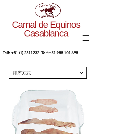
Camal de Equinos
Casablanca
​Telf:
+51 (1) 2311232
Telf:
+51 955 101 695