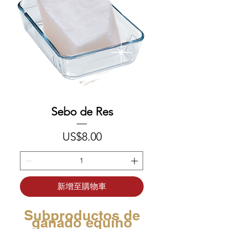
Sebo de Res
價格
US$8.00
新增至購物車
Subproductos de
ganado equino