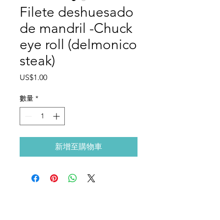
Filete deshuesado
de mandril -Chuck
eye roll (delmonico
steak)
價
US$1.00
格
數量
*
新增至購物車