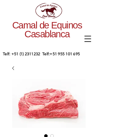
Camal de Equinos
Casablanca
​Telf:
+51 (1) 2311232
Telf:
+51 955 101 695